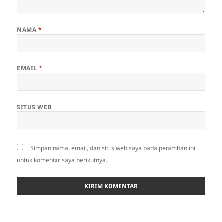
NAMA
*
EMAIL
*
SITUS WEB
Simpan nama, email, dan situs web saya pada peramban ini
untuk komentar saya berikutnya.
Navigasi