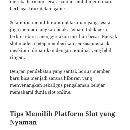
mereka bermain secara santai sambil menikmati
berbagai fitur dalam game.
Selain itu, memilih nominal taruhan yang sesuai
juga menjadi langkah bijak. Pemain tidak perlu
terburu-buru menggunakan taruhan besar. Banyak
slot modern tetap memberikan sensasi menarik
meskipun dimainkan dengan nominal yang lebih
ringan.
Dengan pendekatan yang santai, bonus member
baru bisa menjadi sarana hiburan yang
menyenangkan sekaligus pengalaman belajar
memahami dunia slot online.
Tips Memilih Platform Slot yang
Nyaman