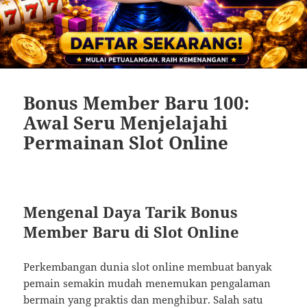
Bonus Member Baru 100:
Awal Seru Menjelajahi
Permainan Slot Online
Mengenal Daya Tarik Bonus
Member Baru di Slot Online
Perkembangan dunia slot online membuat banyak
pemain semakin mudah menemukan pengalaman
bermain yang praktis dan menghibur. Salah satu