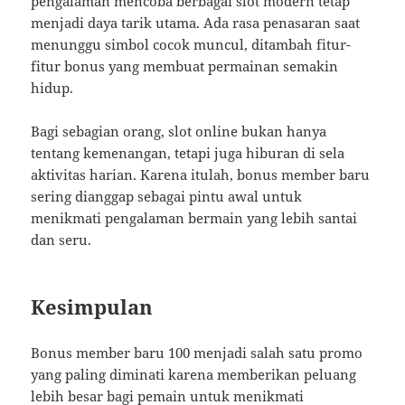
pengalaman mencoba berbagai slot modern tetap
menjadi daya tarik utama. Ada rasa penasaran saat
menunggu simbol cocok muncul, ditambah fitur-
fitur bonus yang membuat permainan semakin
hidup.
Bagi sebagian orang, slot online bukan hanya
tentang kemenangan, tetapi juga hiburan di sela
aktivitas harian. Karena itulah, bonus member baru
sering dianggap sebagai pintu awal untuk
menikmati pengalaman bermain yang lebih santai
dan seru.
Kesimpulan
Bonus member baru 100 menjadi salah satu promo
yang paling diminati karena memberikan peluang
lebih besar bagi pemain untuk menikmati