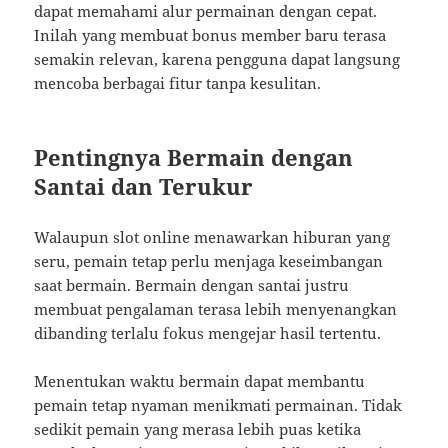
dapat memahami alur permainan dengan cepat.
Inilah yang membuat bonus member baru terasa
semakin relevan, karena pengguna dapat langsung
mencoba berbagai fitur tanpa kesulitan.
Pentingnya Bermain dengan
Santai dan Terukur
Walaupun slot online menawarkan hiburan yang
seru, pemain tetap perlu menjaga keseimbangan
saat bermain. Bermain dengan santai justru
membuat pengalaman terasa lebih menyenangkan
dibanding terlalu fokus mengejar hasil tertentu.
Menentukan waktu bermain dapat membantu
pemain tetap nyaman menikmati permainan. Tidak
sedikit pemain yang merasa lebih puas ketika