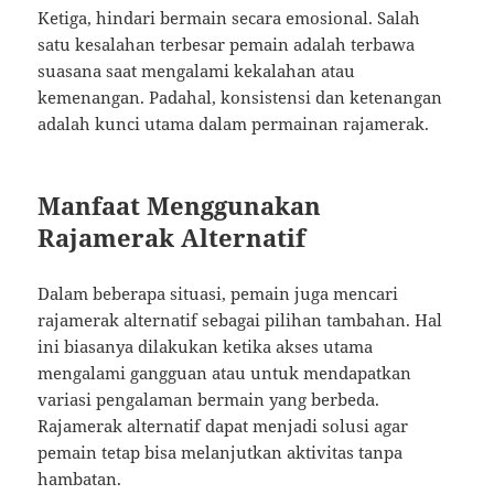
Ketiga, hindari bermain secara emosional. Salah
satu kesalahan terbesar pemain adalah terbawa
suasana saat mengalami kekalahan atau
kemenangan. Padahal, konsistensi dan ketenangan
adalah kunci utama dalam permainan rajamerak.
Manfaat Menggunakan
Rajamerak Alternatif
Dalam beberapa situasi, pemain juga mencari
rajamerak alternatif sebagai pilihan tambahan. Hal
ini biasanya dilakukan ketika akses utama
mengalami gangguan atau untuk mendapatkan
variasi pengalaman bermain yang berbeda.
Rajamerak alternatif dapat menjadi solusi agar
pemain tetap bisa melanjutkan aktivitas tanpa
hambatan.