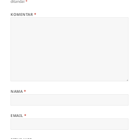
ditandai
*
KOMENTAR
*
NAMA
*
EMAIL
*