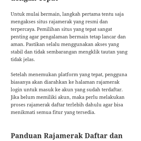
Untuk mulai bermain, langkah pertama tentu saja
mengakses situs rajamerak yang resmi dan
terpercaya. Pemilihan situs yang tepat sangat
penting agar pengalaman bermain tetap lancar dan
aman. Pastikan selalu menggunakan akses yang
stabil dan tidak sembarangan mengklik tautan yang
tidak jelas.
Setelah menemukan platform yang tepat, pengguna
biasanya akan diarahkan ke halaman rajamerak
login untuk masuk ke akun yang sudah terdaftar.
Jika belum memiliki akun, maka perlu melakukan
proses rajamerak daftar terlebih dahulu agar bisa
menikmati semua fitur yang tersedia.
Panduan Rajamerak Daftar dan