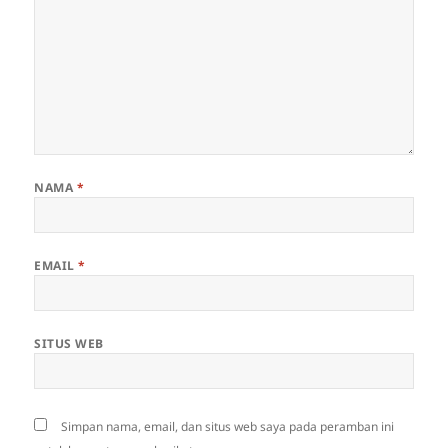
NAMA
*
EMAIL
*
SITUS WEB
Simpan nama, email, dan situs web saya pada peramban ini