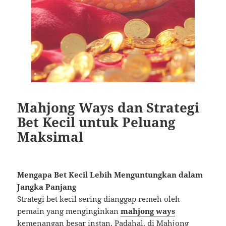
Mahjong Ways dan Strategi
Bet Kecil untuk Peluang
Maksimal
Mengapa Bet Kecil Lebih Menguntungkan dalam
Jangka Panjang
Strategi bet kecil sering dianggap remeh oleh
pemain yang menginginkan
mahjong ways
kemenangan besar instan. Padahal, di Mahjong