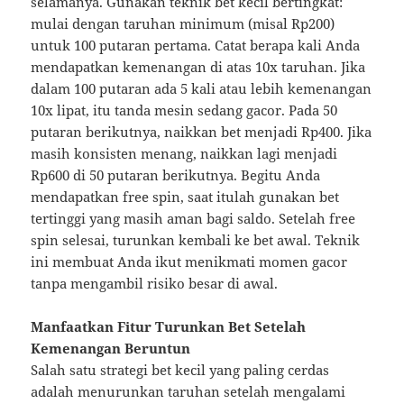
selamanya. Gunakan teknik bet kecil bertingkat:
mulai dengan taruhan minimum (misal Rp200)
untuk 100 putaran pertama. Catat berapa kali Anda
mendapatkan kemenangan di atas 10x taruhan. Jika
dalam 100 putaran ada 5 kali atau lebih kemenangan
10x lipat, itu tanda mesin sedang gacor. Pada 50
putaran berikutnya, naikkan bet menjadi Rp400. Jika
masih konsisten menang, naikkan lagi menjadi
Rp600 di 50 putaran berikutnya. Begitu Anda
mendapatkan free spin, saat itulah gunakan bet
tertinggi yang masih aman bagi saldo. Setelah free
spin selesai, turunkan kembali ke bet awal. Teknik
ini membuat Anda ikut menikmati momen gacor
tanpa mengambil risiko besar di awal.
Manfaatkan Fitur Turunkan Bet Setelah
Kemenangan Beruntun
Salah satu strategi bet kecil yang paling cerdas
adalah menurunkan taruhan setelah mengalami