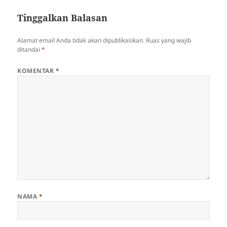
Tinggalkan Balasan
Alamat email Anda tidak akan dipublikasikan.
Ruas yang wajib
ditandai
*
KOMENTAR
*
NAMA
*