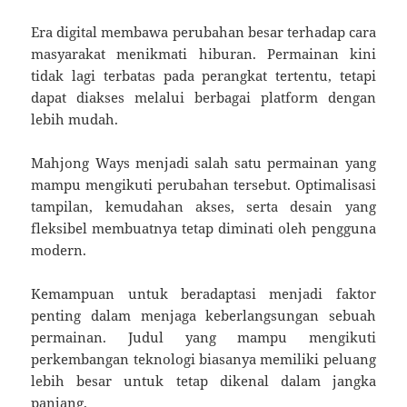
Era digital membawa perubahan besar terhadap cara
masyarakat menikmati hiburan. Permainan kini
tidak lagi terbatas pada perangkat tertentu, tetapi
dapat diakses melalui berbagai platform dengan
lebih mudah.
Mahjong Ways menjadi salah satu permainan yang
mampu mengikuti perubahan tersebut. Optimalisasi
tampilan, kemudahan akses, serta desain yang
fleksibel membuatnya tetap diminati oleh pengguna
modern.
Kemampuan untuk beradaptasi menjadi faktor
penting dalam menjaga keberlangsungan sebuah
permainan. Judul yang mampu mengikuti
perkembangan teknologi biasanya memiliki peluang
lebih besar untuk tetap dikenal dalam jangka
panjang.