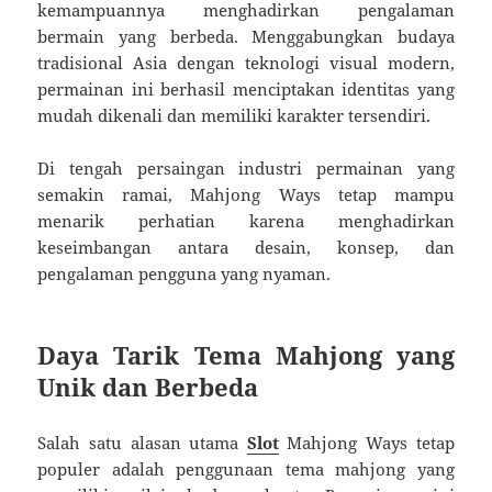
kemampuannya menghadirkan pengalaman
bermain yang berbeda. Menggabungkan budaya
tradisional Asia dengan teknologi visual modern,
permainan ini berhasil menciptakan identitas yang
mudah dikenali dan memiliki karakter tersendiri.
Di tengah persaingan industri permainan yang
semakin ramai, Mahjong Ways tetap mampu
menarik perhatian karena menghadirkan
keseimbangan antara desain, konsep, dan
pengalaman pengguna yang nyaman.
Daya Tarik Tema Mahjong yang
Unik dan Berbeda
Salah satu alasan utama
Slot
Mahjong Ways tetap
populer adalah penggunaan tema mahjong yang