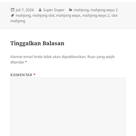
Diposkan
Penulis
Kategori
Juli 7, 2026
Super Duper
mahjong
,
mahjong ways 2
pada
Tag
mahjong
,
mahjong slot
,
mahjong ways
,
mahjong ways 2
,
slot
mahjong
Tinggalkan Balasan
Alamat email Anda tidak akan dipublikasikan.
Ruas yang wajib
ditandai
*
KOMENTAR
*