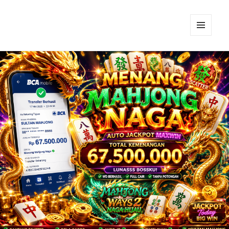
MENU
DAN
WIDGET