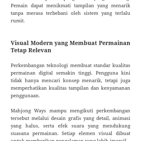
Pemain dapat menikmati tampilan yang menarik
tanpa merasa terbebani oleh sistem yang terlalu
rumit.
Visual Modern yang Membuat Permainan
Tetap Relevan
Perkembangan teknologi membuat standar kualitas
permainan digital semakin tinggi. Pengguna kini
tidak hanya mencari konsep menarik, tetapi juga
memperhatikan kualitas tampilan dan kenyamanan
penggunaan.
Mahjong Ways mampu mengikuti perkembangan
tersebut melalui desain grafis yang detail, animasi
yang halus, serta efek suara yang mendukung
suasana permainan. Setiap elemen visual dibuat
untuk memberikan pengalaman yang lebih imersif.