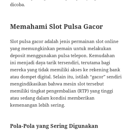
dicoba.
Memahami Slot Pulsa Gacor
Slot pulsa gacor adalah jenis permainan slot online
yang memungkinkan pemain untuk melakukan
deposit menggunakan pulsa telepon. Kemudahan
ini menjadi daya tarik tersendiri, terutama bagi
mereka yang tidak memiliki akses ke rekening bank
atau dompet digital. Selain itu, istilah “gacor” sendiri
mengindikasikan bahwa mesin slot tersebut
memiliki tingkat pengembalian (RTP) yang tinggi
atau sedang dalam kondisi memberikan
kemenangan lebih sering.
Pola-Pola yang Sering Digunakan