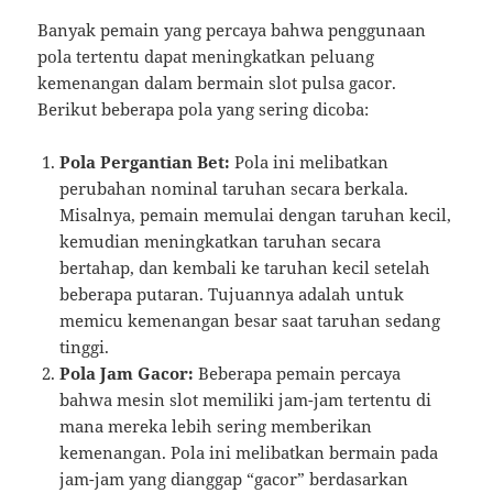
Banyak pemain yang percaya bahwa penggunaan
pola tertentu dapat meningkatkan peluang
kemenangan dalam bermain slot pulsa gacor.
Berikut beberapa pola yang sering dicoba:
Pola Pergantian Bet:
Pola ini melibatkan
perubahan nominal taruhan secara berkala.
Misalnya, pemain memulai dengan taruhan kecil,
kemudian meningkatkan taruhan secara
bertahap, dan kembali ke taruhan kecil setelah
beberapa putaran. Tujuannya adalah untuk
memicu kemenangan besar saat taruhan sedang
tinggi.
Pola Jam Gacor:
Beberapa pemain percaya
bahwa mesin slot memiliki jam-jam tertentu di
mana mereka lebih sering memberikan
kemenangan. Pola ini melibatkan bermain pada
jam-jam yang dianggap “gacor” berdasarkan