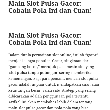
Main Slot Pulsa Gacor:
Cobain Pola Ini dan Cuan!
Main Slot Pulsa Gacor:
Cobain Pola Ini dan Cuan!
Dalam dunia permainan slot online, istilah “gacor”
menjadi sangat populer. Gacor, singkatan dari
“gampang bocor,” merujuk pada mesin slot yang
slot pulsa tanpa potongan
sering memberikan
kemenangan. Bagi para pemain, mencari slot pulsa
gacor adalah impian untuk mendapatkan cuan atau
keuntungan besar. Salah satu strategi yang sering
dibicarakan adalah penggunaan pola tertentu.
Artikel ini akan membahas lebih dalam tentang
main slot pulsa gacor dan pola-pola yang bisa