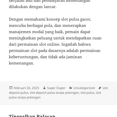
berjalan adil dan pembayaran kemenangan
dilakukan dengan lancar.
Dengan memahami konsep slot pulsa gacor,
mencoba berbagai pola, dan menerapkan
manajemen modal yang baik, pemain dapat
meningkatkan peluang untuk mendapatkan cuan
dari permainan slot online. Ingatlah bahwa
permainan slot pada dasarnya adalah permainan
keberuntungan, dan tidak ada jaminan
kemenangan.
Diposkan
Penulis
Kategori
Tag
Februari 26, 2025
Super Duper
Uncategorized
slot
pada
deposit pulsa
,
slot deposit pulsa tanpa potongan
,
slot pulsa
,
slot
pulsa tanpa potongan
Tinggalkan Balasan