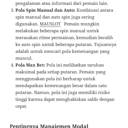
pengalaman atau informasi dari pemain lain.
Pola Spin Manual dan Auto:
Kombinasi antara
spin manual dan auto spin juga sering
digunakan.
MAUSLOT
Pemain mungkin
melakukan beberapa spin manual untuk
merasakan ritme permainan, kemudian beralih
ke auto spin untuk beberapa putaran. Tujuannya
adalah untuk mencari pola kemenangan yang
muncul.
Pola Max Bet:
Pola ini melibatkan taruhan
maksimal pada setiap putaran. Pemain yang
menggunakan pola ini berharap untuk
mendapatkan kemenangan besar dalam satu
putaran. Namun, pola ini juga memiliki risiko
tinggi karena dapat menghabiskan saldo dengan
cepat.
Pentingnya Manajemen Modal