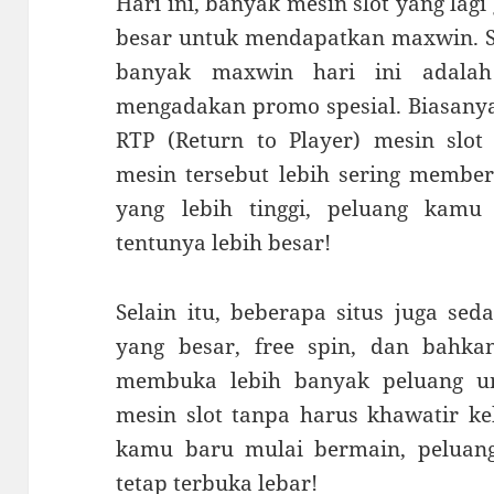
Hari ini, banyak mesin slot yang la
besar untuk mendapatkan maxwin. S
banyak maxwin hari ini adalah
mengadakan promo spesial. Biasanya,
RTP (Return to Player) mesin slot
mesin tersebut lebih sering membe
yang lebih tinggi, peluang kam
tentunya lebih besar!
Selain itu, beberapa situs juga se
yang besar, free spin, dan bahk
membuka lebih banyak peluang u
mesin slot tanpa harus khawatir ke
kamu baru mulai bermain, pelua
tetap terbuka lebar!