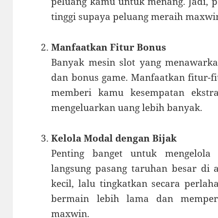
peluang kamu untuk menang. Jadi, p
tinggi supaya peluang meraih maxwin
Manfaatkan Fitur Bonus
Banyak mesin slot yang menawarkan 
dan bonus game. Manfaatkan fitur-fi
memberi kamu kesempatan ekstr
mengeluarkan uang lebih banyak.
Kelola Modal dengan Bijak
Penting banget untuk mengelola
langsung pasang taruhan besar di 
kecil, lalu tingkatkan secara perla
bermain lebih lama dan memper
maxwin.