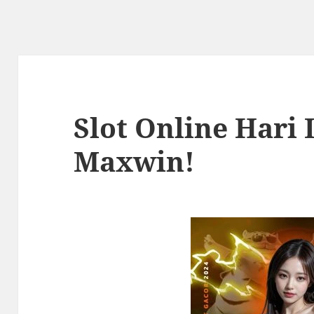
Slot Online Hari 
Maxwin!