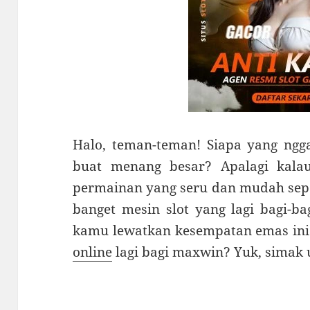
Halo, teman-teman! Siapa yang ngg
buat menang besar? Apalagi kala
permainan yang seru dan mudah sepert
banget mesin slot yang lagi bagi-b
kamu lewatkan kesempatan emas ini.
online
lagi bagi maxwin? Yuk, simak 