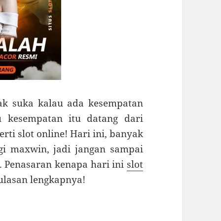
ak suka kalau ada kesempatan
u kesempatan itu datang dari
i slot online! Hari ini, banyak
agi maxwin, jadi jangan sampai
 Penasaran kenapa hari ini
slot
ulasan lengkapnya!