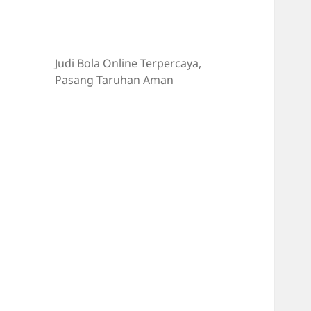
Judi Bola Online Terpercaya,
Pasang Taruhan Aman