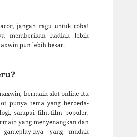
acor, jangan ragu untuk coba!
ya memberikan hadiah lebih
axwin pun lebih besar.
eru?
axwin, bermain slot online itu
slot punya tema yang berbeda-
ogi, sampai film-film populer.
ermain yang menyenangkan dan
, gameplay-nya yang mudah