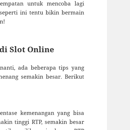
sempatan untuk mencoba lagi
eperti ini tentu bikin bermain
n!
di Slot Online
anti, ada beberapa tips yang
enang semakin besar. Berikut
sentase kemenangan yang bisa
akin tinggi RTP, semakin besar