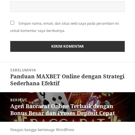
Simpan nama, email, dan situs web saya pada peramban ini
untuk komentar saya berikutnya.
Navigasi
SEBELUMNYA
pos
Panduan MAXBET Online dengan Strategi
Pos
Sederhana Efektif
sebelumnya:
BERIKUT
Agen Baccarat Online Terbaik dengan
Pos
Bonus Besar dan Proses Deposit Cepat
berikutnya:
Dengan bangga bertenaga WordPress