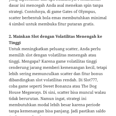
dasar ini mencegah Anda asal menekan spin tanpa
strategi. Contohnya, di game Gates of Olympus,
scatter berbentuk bola emas membutuhkan minimal
4 simbol untuk membuka fitur putaran gratis.
2. Mainkan Slot dengan Volatilitas Menengah ke
Tinggi
Untuk meningkatkan peluang scatter, Anda perlu
memilih slot dengan volatilitas menengah atau
tinggi. Mengapa? Karena game volatilitas tinggi
cenderung jarang memberi kemenangan kecil, tetapi
lebih sering memunculkan scatter dan fitur bonus
dibandingkan slot volatilitas rendah. Di Slot777,
coba game seperti Sweet Bonanza atau The Dog
House Megaways. Di sini, scatter bisa muncul walau
tidak berurutan. Namun ingat, strategi ini
membutuhkan modal lebih besar karena periode
tanpa kemenangan bisa panjang. Jadi pastikan saldo