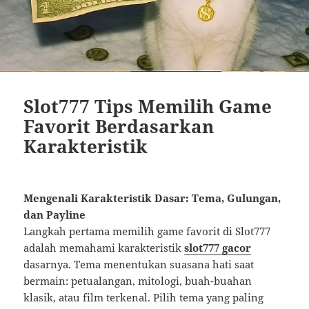
Slot777 Tips Memilih Game
Favorit Berdasarkan
Karakteristik
Mengenali Karakteristik Dasar: Tema, Gulungan,
dan Payline
Langkah pertama memilih game favorit di Slot777
adalah memahami karakteristik
slot777 gacor
dasarnya. Tema menentukan suasana hati saat
bermain: petualangan, mitologi, buah-buahan
klasik, atau film terkenal. Pilih tema yang paling