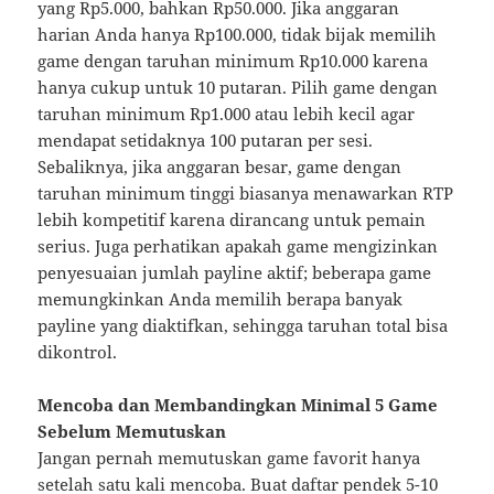
yang Rp5.000, bahkan Rp50.000. Jika anggaran
harian Anda hanya Rp100.000, tidak bijak memilih
game dengan taruhan minimum Rp10.000 karena
hanya cukup untuk 10 putaran. Pilih game dengan
taruhan minimum Rp1.000 atau lebih kecil agar
mendapat setidaknya 100 putaran per sesi.
Sebaliknya, jika anggaran besar, game dengan
taruhan minimum tinggi biasanya menawarkan RTP
lebih kompetitif karena dirancang untuk pemain
serius. Juga perhatikan apakah game mengizinkan
penyesuaian jumlah payline aktif; beberapa game
memungkinkan Anda memilih berapa banyak
payline yang diaktifkan, sehingga taruhan total bisa
dikontrol.
Mencoba dan Membandingkan Minimal 5 Game
Sebelum Memutuskan
Jangan pernah memutuskan game favorit hanya
setelah satu kali mencoba. Buat daftar pendek 5-10