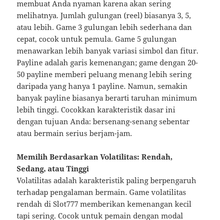
membuat Anda nyaman karena akan sering
melihatnya. Jumlah gulungan (reel) biasanya 3, 5,
atau lebih. Game 3 gulungan lebih sederhana dan
cepat, cocok untuk pemula. Game 5 gulungan
menawarkan lebih banyak variasi simbol dan fitur.
Payline adalah garis kemenangan; game dengan 20-
50 payline memberi peluang menang lebih sering
daripada yang hanya 1 payline. Namun, semakin
banyak payline biasanya berarti taruhan minimum
lebih tinggi. Cocokkan karakteristik dasar ini
dengan tujuan Anda: bersenang-senang sebentar
atau bermain serius berjam-jam.
Memilih Berdasarkan Volatilitas: Rendah,
Sedang, atau Tinggi
Volatilitas adalah karakteristik paling berpengaruh
terhadap pengalaman bermain. Game volatilitas
rendah di Slot777 memberikan kemenangan kecil
tapi sering. Cocok untuk pemain dengan modal