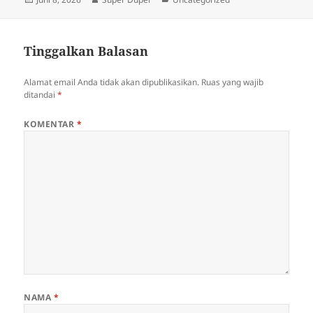
pada
Tinggalkan Balasan
Alamat email Anda tidak akan dipublikasikan.
Ruas yang wajib
ditandai
*
KOMENTAR
*
NAMA
*