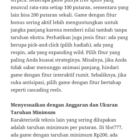
muncul rata-rata setiap 100 putaran, sementara yang
lain bisa 200 putaran sekali. Game dengan fitur
bonus sering aktif lebih menguntungkan untuk
jangka panjang karena memberi nilai tambah tanpa
taruhan ekstra. Perhatikan juga jenis fitur: ada yang
berupa pick-and-click (pilih hadiah), ada yang
respin, ada yang expanding wild. Pilih fitur yang
paling Anda kuasai strateginya. Misalnya, jika Anda
tidak sabar menunggu animasi panjang, hindari
game dengan fitur interaktif rumit. Sebaliknya, jika
suka antisipasi, pilih game dengan fitur bertahap
seperti cascading reels.
Menyesuaikan dengan Anggaran dan Ukuran
Taruhan Minimum
Karakteristik teknis lain yang sering dilupakan
adalah taruhan minimum per putaran. Di Slot777,
ada game dengan taruhan minimum Rp200, ada