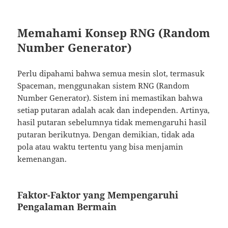
Memahami Konsep RNG (Random
Number Generator)
Perlu dipahami bahwa semua mesin slot, termasuk
Spaceman, menggunakan sistem RNG (Random
Number Generator). Sistem ini memastikan bahwa
setiap putaran adalah acak dan independen. Artinya,
hasil putaran sebelumnya tidak memengaruhi hasil
putaran berikutnya. Dengan demikian, tidak ada
pola atau waktu tertentu yang bisa menjamin
kemenangan.
Faktor-Faktor yang Mempengaruhi
Pengalaman Bermain