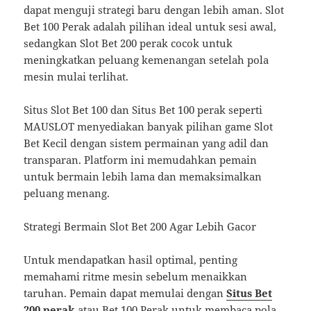
dapat menguji strategi baru dengan lebih aman. Slot
Bet 100 Perak adalah pilihan ideal untuk sesi awal,
sedangkan Slot Bet 200 perak cocok untuk
meningkatkan peluang kemenangan setelah pola
mesin mulai terlihat.
Situs Slot Bet 100 dan Situs Bet 100 perak seperti
MAUSLOT menyediakan banyak pilihan game Slot
Bet Kecil dengan sistem permainan yang adil dan
transparan. Platform ini memudahkan pemain
untuk bermain lebih lama dan memaksimalkan
peluang menang.
Strategi Bermain Slot Bet 200 Agar Lebih Gacor
Untuk mendapatkan hasil optimal, penting
memahami ritme mesin sebelum menaikkan
taruhan. Pemain dapat memulai dengan
Situs Bet
200 perak
atau Bet 100 Perak untuk membaca pola