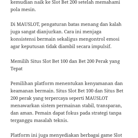
kemudian naik ke Slot Bet 200 setelah memahami
pola mesin.
Di MAUSLOT, pengaturan batas menang dan kalah
juga sangat dianjurkan. Cara ini menjaga
konsistensi bermain sekaligus mengontrol emosi
agar keputusan tidak diambil secara impulsif.
Memilih Situs Slot Bet 100 dan Bet 200 Perak yang
Tepat
Pemilihan platform menentukan kenyamanan dan
keamanan bermain. Situs Slot Bet 100 dan Situs Bet
200 perak yang terpercaya seperti MAUSLOT
menawarkan sistem permainan stabil, transparan,
dan aman. Pemain dapat fokus pada strategi tanpa
terganggu masalah teknis.
Platform ini juga menyediakan berbagai game Slot