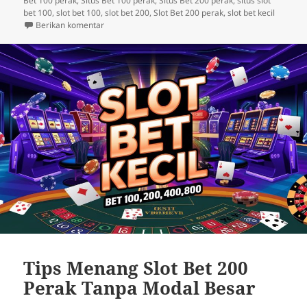
Bet 100 perak
,
Situs Bet 100 perak
,
Situs Bet 200 perak
,
situs slot
bet 100
,
slot bet 100
,
slot bet 200
,
Slot Bet 200 perak
,
slot bet kecil
untuk Slot Bet 200 Perak: Kunci Menang di Mesin Slo
Berikan komentar
Tips Menang Slot Bet 200
Perak Tanpa Modal Besar