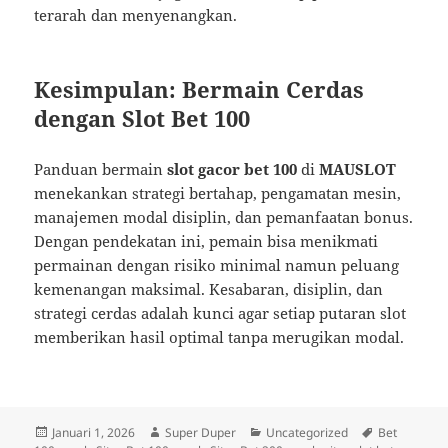
terarah dan menyenangkan.
Kesimpulan: Bermain Cerdas
dengan Slot Bet 100
Panduan bermain
slot gacor bet 100
di
MAUSLOT
menekankan strategi bertahap, pengamatan mesin,
manajemen modal disiplin, dan pemanfaatan bonus.
Dengan pendekatan ini, pemain bisa menikmati
permainan dengan risiko minimal namun peluang
kemenangan maksimal. Kesabaran, disiplin, dan
strategi cerdas adalah kunci agar setiap putaran slot
memberikan hasil optimal tanpa merugikan modal.
Diposkan
Penulis
Kategori
Tag
Januari 1, 2026
Super Duper
Uncategorized
Bet