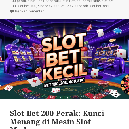
pada
100 perak
,
Situs Bet 100 perak
,
Situs Bet 200 perak
,
situs slot bet
100
,
slot bet 100
,
slot bet 200
,
Slot Bet 200 perak
,
slot bet kecil
untuk Panduan Lengkap Main Slot Gacor Bet 100 aga
Berikan komentar
Slot Bet 200 Perak: Kunci
Menang di Mesin Slot