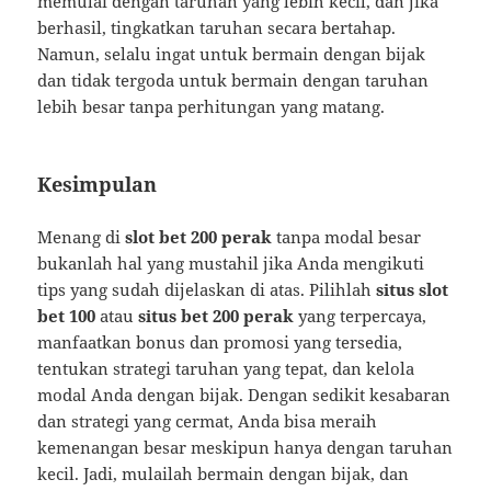
memulai dengan taruhan yang lebih kecil, dan jika
berhasil, tingkatkan taruhan secara bertahap.
Namun, selalu ingat untuk bermain dengan bijak
dan tidak tergoda untuk bermain dengan taruhan
lebih besar tanpa perhitungan yang matang.
Kesimpulan
Menang di
slot bet 200 perak
tanpa modal besar
bukanlah hal yang mustahil jika Anda mengikuti
tips yang sudah dijelaskan di atas. Pilihlah
situs slot
bet 100
atau
situs bet 200 perak
yang terpercaya,
manfaatkan bonus dan promosi yang tersedia,
tentukan strategi taruhan yang tepat, dan kelola
modal Anda dengan bijak. Dengan sedikit kesabaran
dan strategi yang cermat, Anda bisa meraih
kemenangan besar meskipun hanya dengan taruhan
kecil. Jadi, mulailah bermain dengan bijak, dan