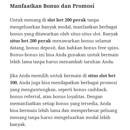
Manfaatkan Bonus dan Promosi
Untuk menang di
slot bet 200 perak
tanpa
mengeluarkan banyak modal, manfaatkan berbagai
bonus yang ditawarkan oleh situs-situs slot. Banyak
situs bet 200 perak
menawarkan bonus selamat
datang, bonus deposit, dan bahkan bonus free spins.
Bonus-bonus ini bisa Anda gunakan untuk bermain
lebih lama tanpa harus menambah taruhan Anda.
Jika Anda memilih untuk bermain di
situs slot bet
100
, Anda juga bisa mendapatkan berbagai promosi
yang menguntungkan, seperti bonus cashback,
bonus referral, atau bonus loyalitas. Dengan
memanfaatkan setiap bonus yang tersedia, Anda
bisa bermain lebih lama dan memperbesar peluang
menang tanpa harus mengeluarkan modal lebih
banyak.