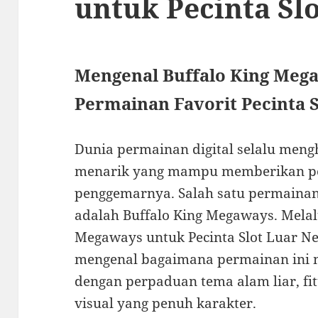
untuk Pecinta Sl
Mengenal Buffalo King Meg
Permainan Favorit Pecinta S
Dunia permainan digital selalu men
menarik yang mampu memberikan pe
penggemarnya. Salah satu permainan
adalah Buffalo King Megaways. Melal
Megaways untuk Pecinta Slot Luar N
mengenal bagaimana permainan ini
dengan perpaduan tema alam liar, fi
visual yang penuh karakter.