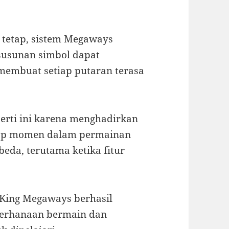
 tetap, sistem Megaways
susunan simbol dapat
membuat setiap putaran terasa
rti ini karena menghadirkan
etiap momen dalam permainan
da, terutama ketika fitur
 King Megaways berhasil
derhanaan bermain dan