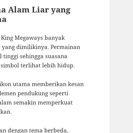
a Alam Liar yang
ma
o King Megaways banyak
n yang dimilikinya. Permainan
l tinggi sehingga suasana
simbol terlihat lebih hidup.
i ikon utama memberikan kesan
 elemen pendukung seperti
a alam semakin memperkuat
ikan.
an dengan tema berbeda,