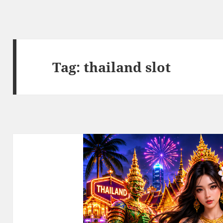
Tag:
thailand slot