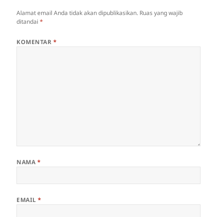
Alamat email Anda tidak akan dipublikasikan.
Ruas yang wajib
ditandai
*
KOMENTAR
*
NAMA
*
EMAIL
*