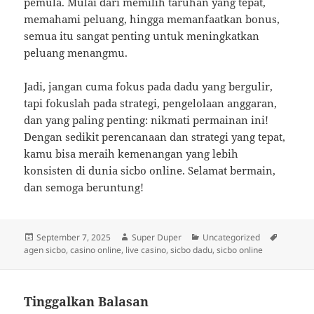
pemula. Mulai dari memilih taruhan yang tepat,
memahami peluang, hingga memanfaatkan bonus,
semua itu sangat penting untuk meningkatkan
peluang menangmu.
Jadi, jangan cuma fokus pada dadu yang bergulir,
tapi fokuslah pada strategi, pengelolaan anggaran,
dan yang paling penting: nikmati permainan ini!
Dengan sedikit perencanaan dan strategi yang tepat,
kamu bisa meraih kemenangan yang lebih
konsisten di dunia sicbo online. Selamat bermain,
dan semoga beruntung!
Diposkan
Penulis
Kategori
Tag
September 7, 2025
Super Duper
Uncategorized
pada
agen sicbo
,
casino online
,
live casino
,
sicbo dadu
,
sicbo online
Tinggalkan Balasan