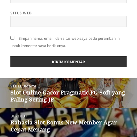
SITUS WEB
Simpan nama, email, dan situs web saya pada peramban ini
untuk komentar saya berikutnya.
Navigasi
SEBELUMNYA
pos
Slot Online Gacor Pragmatic PG Soft yang
Pos
Paling Sering JP
sebelumnya:
BERIKUT
Rahasia Slot Bonus New Member Agar
Pos
Cepat Menang
berikutnya: