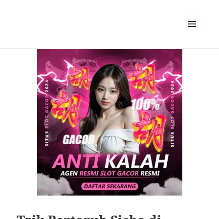
MENU
DAN
WIDGET