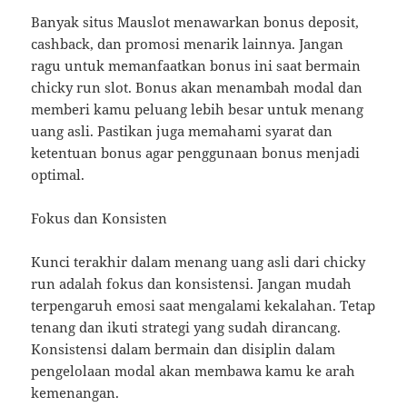
Banyak situs Mauslot menawarkan bonus deposit,
cashback, dan promosi menarik lainnya. Jangan
ragu untuk memanfaatkan bonus ini saat bermain
chicky run slot. Bonus akan menambah modal dan
memberi kamu peluang lebih besar untuk menang
uang asli. Pastikan juga memahami syarat dan
ketentuan bonus agar penggunaan bonus menjadi
optimal.
Fokus dan Konsisten
Kunci terakhir dalam menang uang asli dari chicky
run adalah fokus dan konsistensi. Jangan mudah
terpengaruh emosi saat mengalami kekalahan. Tetap
tenang dan ikuti strategi yang sudah dirancang.
Konsistensi dalam bermain dan disiplin dalam
pengelolaan modal akan membawa kamu ke arah
kemenangan.