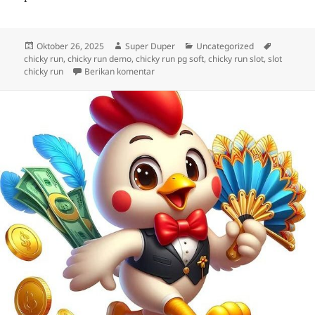
Diposkan
Penulis
Kategori
Tag
Oktober 26, 2025
Super Duper
Uncategorized
pada
chicky run
,
chicky run demo
,
chicky run pg soft
,
chicky run slot
,
slot
untuk Diskusi: Apakah Slot Chicky Run W
chicky run
Berikan komentar