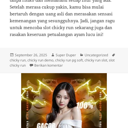
tanpa risiko dan memahami setiap fitur yang ada.
Setelah merasa cukup yakin, kamu bisa mulai
bertaruh dengan uang asli dan merasakan sensasi
kemenangan yang sesungguhnya. Jadi, jangan ragu
untuk mencoba slot chicky run sekarang juga dan
rasakan keseruan petualangan ayam lucu ini!
Diposkan
Penulis
Kategori
Tag
September 26, 2025
Super Duper
Uncategorized
pada
chicky run
,
chicky run demo
,
chicky run pg soft
,
chicky run slot
,
slot
untuk Tutorial Main Slot Chicky Run Mau
chicky run
Berikan komentar