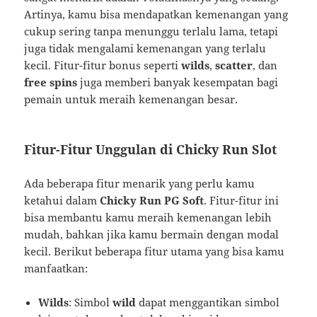
Artinya, kamu bisa mendapatkan kemenangan yang
cukup sering tanpa menunggu terlalu lama, tetapi
juga tidak mengalami kemenangan yang terlalu
kecil. Fitur-fitur bonus seperti
wilds
,
scatter
, dan
free spins
juga memberi banyak kesempatan bagi
pemain untuk meraih kemenangan besar.
Fitur-Fitur Unggulan di Chicky Run Slot
Ada beberapa fitur menarik yang perlu kamu
ketahui dalam
Chicky Run PG Soft
. Fitur-fitur ini
bisa membantu kamu meraih kemenangan lebih
mudah, bahkan jika kamu bermain dengan modal
kecil. Berikut beberapa fitur utama yang bisa kamu
manfaatkan:
Wilds
: Simbol
wild
dapat menggantikan simbol