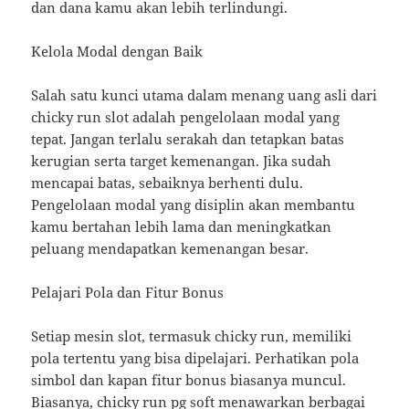
dan dana kamu akan lebih terlindungi.
Kelola Modal dengan Baik
Salah satu kunci utama dalam menang uang asli dari
chicky run slot adalah pengelolaan modal yang
tepat. Jangan terlalu serakah dan tetapkan batas
kerugian serta target kemenangan. Jika sudah
mencapai batas, sebaiknya berhenti dulu.
Pengelolaan modal yang disiplin akan membantu
kamu bertahan lebih lama dan meningkatkan
peluang mendapatkan kemenangan besar.
Pelajari Pola dan Fitur Bonus
Setiap mesin slot, termasuk chicky run, memiliki
pola tertentu yang bisa dipelajari. Perhatikan pola
simbol dan kapan fitur bonus biasanya muncul.
Biasanya, chicky run pg soft menawarkan berbagai