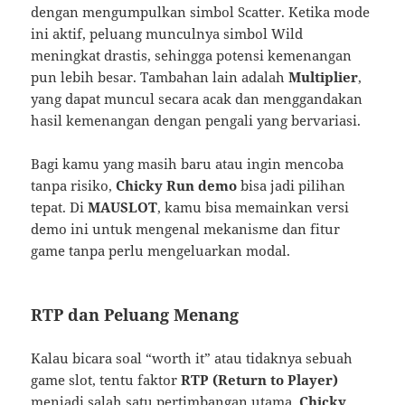
dengan mengumpulkan simbol Scatter. Ketika mode
ini aktif, peluang munculnya simbol Wild
meningkat drastis, sehingga potensi kemenangan
pun lebih besar. Tambahan lain adalah
Multiplier
,
yang dapat muncul secara acak dan menggandakan
hasil kemenangan dengan pengali yang bervariasi.
Bagi kamu yang masih baru atau ingin mencoba
tanpa risiko,
Chicky Run demo
bisa jadi pilihan
tepat. Di
MAUSLOT
, kamu bisa memainkan versi
demo ini untuk mengenal mekanisme dan fitur
game tanpa perlu mengeluarkan modal.
RTP dan Peluang Menang
Kalau bicara soal “worth it” atau tidaknya sebuah
game slot, tentu faktor
RTP (Return to Player)
menjadi salah satu pertimbangan utama.
Chicky