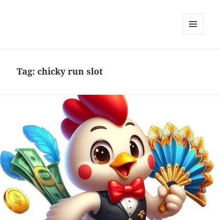
MENU
DAN
WIDGET
Tag:
chicky run slot