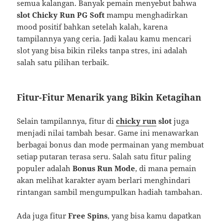
semua kalangan. Banyak pemain menyebut bahwa
slot Chicky Run PG Soft
mampu menghadirkan
mood positif bahkan setelah kalah, karena
tampilannya yang ceria. Jadi kalau kamu mencari
slot yang bisa bikin rileks tanpa stres, ini adalah
salah satu pilihan terbaik.
Fitur-Fitur Menarik yang Bikin Ketagihan
Selain tampilannya, fitur di
chicky run
slot
juga
menjadi nilai tambah besar. Game ini menawarkan
berbagai bonus dan mode permainan yang membuat
setiap putaran terasa seru. Salah satu fitur paling
populer adalah
Bonus Run Mode
, di mana pemain
akan melihat karakter ayam berlari menghindari
rintangan sambil mengumpulkan hadiah tambahan.
Ada juga fitur
Free Spins
, yang bisa kamu dapatkan