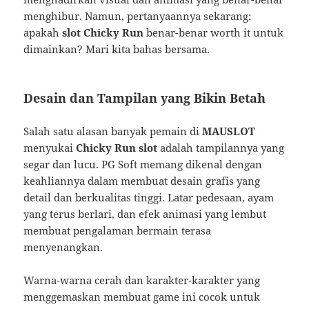
menghibur. Namun, pertanyaannya sekarang:
apakah
slot Chicky Run
benar-benar worth it untuk
dimainkan? Mari kita bahas bersama.
Desain dan Tampilan yang Bikin Betah
Salah satu alasan banyak pemain di
MAUSLOT
menyukai
Chicky Run slot
adalah tampilannya yang
segar dan lucu. PG Soft memang dikenal dengan
keahliannya dalam membuat desain grafis yang
detail dan berkualitas tinggi. Latar pedesaan, ayam
yang terus berlari, dan efek animasi yang lembut
membuat pengalaman bermain terasa
menyenangkan.
Warna-warna cerah dan karakter-karakter yang
menggemaskan membuat game ini cocok untuk