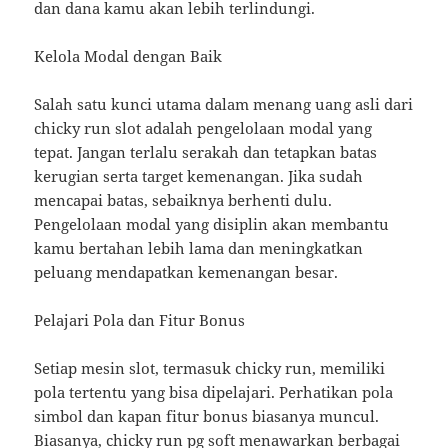
dan dana kamu akan lebih terlindungi.
Kelola Modal dengan Baik
Salah satu kunci utama dalam menang uang asli dari
chicky run slot adalah pengelolaan modal yang
tepat. Jangan terlalu serakah dan tetapkan batas
kerugian serta target kemenangan. Jika sudah
mencapai batas, sebaiknya berhenti dulu.
Pengelolaan modal yang disiplin akan membantu
kamu bertahan lebih lama dan meningkatkan
peluang mendapatkan kemenangan besar.
Pelajari Pola dan Fitur Bonus
Setiap mesin slot, termasuk chicky run, memiliki
pola tertentu yang bisa dipelajari. Perhatikan pola
simbol dan kapan fitur bonus biasanya muncul.
Biasanya, chicky run pg soft menawarkan berbagai