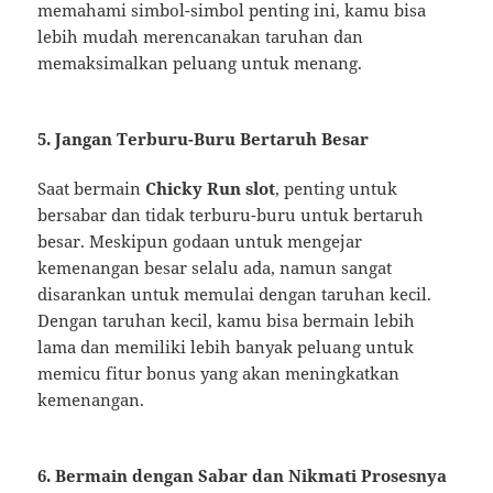
memahami simbol-simbol penting ini, kamu bisa
lebih mudah merencanakan taruhan dan
memaksimalkan peluang untuk menang.
5.
Jangan Terburu-Buru Bertaruh Besar
Saat bermain
Chicky Run slot
, penting untuk
bersabar dan tidak terburu-buru untuk bertaruh
besar. Meskipun godaan untuk mengejar
kemenangan besar selalu ada, namun sangat
disarankan untuk memulai dengan taruhan kecil.
Dengan taruhan kecil, kamu bisa bermain lebih
lama dan memiliki lebih banyak peluang untuk
memicu fitur bonus yang akan meningkatkan
kemenangan.
6.
Bermain dengan Sabar dan Nikmati Prosesnya