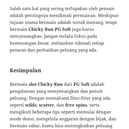
Salah satu hal yang sering terlupakan oleh pemain
adalah pentingnya menikmati permainan. Meskipun
tujuan utama bermain adalah untuk menang, tetapi
bermain
Chicky Run PG Soft
juga harus
menyenangkan. Jangan terlalu fokus pada
kemenangan besar, melainkan nikmati setiap
putaran dan perhatikan peluang yang ada.
Kesimpulan
Bermain
slot Chicky Run
dari
PG Soft
adalah
pengalaman yang menyenangkan dan penuh
peluang. Dengan memahami fitur-fitur yang ada,
seperti
wilds
,
scatter
, dan
free spins
, serta
mengikuti beberapa tips seperti memulai dengan
mode demo, mengelola anggaran dengan bijak, dan
bermain sabar, kamu bisa meningkatkan peluang