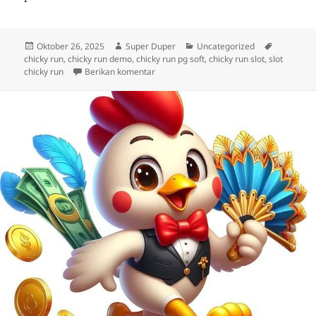
Diposkan
Penulis
Kategori
Tag
Oktober 26, 2025
Super Duper
Uncategorized
pada
chicky run
,
chicky run demo
,
chicky run pg soft
,
chicky run slot
,
slot
untuk Diskusi: Apakah Slot Chicky Run W
chicky run
Berikan komentar