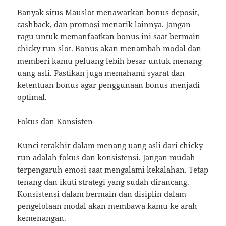
Banyak situs Mauslot menawarkan bonus deposit,
cashback, dan promosi menarik lainnya. Jangan
ragu untuk memanfaatkan bonus ini saat bermain
chicky run slot. Bonus akan menambah modal dan
memberi kamu peluang lebih besar untuk menang
uang asli. Pastikan juga memahami syarat dan
ketentuan bonus agar penggunaan bonus menjadi
optimal.
Fokus dan Konsisten
Kunci terakhir dalam menang uang asli dari chicky
run adalah fokus dan konsistensi. Jangan mudah
terpengaruh emosi saat mengalami kekalahan. Tetap
tenang dan ikuti strategi yang sudah dirancang.
Konsistensi dalam bermain dan disiplin dalam
pengelolaan modal akan membawa kamu ke arah
kemenangan.