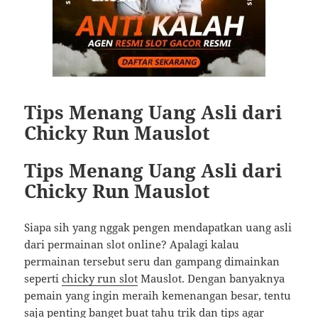
Tips Menang Uang Asli dari
Chicky Run Mauslot
Tips Menang Uang Asli dari
Chicky Run Mauslot
Siapa sih yang nggak pengen mendapatkan uang asli
dari permainan slot online? Apalagi kalau
permainan tersebut seru dan gampang dimainkan
seperti
chicky run slot
Mauslot. Dengan banyaknya
pemain yang ingin meraih kemenangan besar, tentu
saja penting banget buat tahu trik dan tips agar