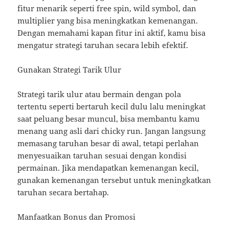
fitur menarik seperti free spin, wild symbol, dan
multiplier yang bisa meningkatkan kemenangan.
Dengan memahami kapan fitur ini aktif, kamu bisa
mengatur strategi taruhan secara lebih efektif.
Gunakan Strategi Tarik Ulur
Strategi tarik ulur atau bermain dengan pola
tertentu seperti bertaruh kecil dulu lalu meningkat
saat peluang besar muncul, bisa membantu kamu
menang uang asli dari chicky run. Jangan langsung
memasang taruhan besar di awal, tetapi perlahan
menyesuaikan taruhan sesuai dengan kondisi
permainan. Jika mendapatkan kemenangan kecil,
gunakan kemenangan tersebut untuk meningkatkan
taruhan secara bertahap.
Manfaatkan Bonus dan Promosi