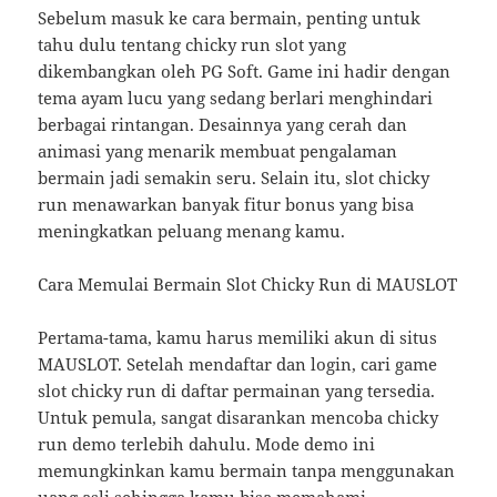
Sebelum masuk ke cara bermain, penting untuk
tahu dulu tentang chicky run slot yang
dikembangkan oleh PG Soft. Game ini hadir dengan
tema ayam lucu yang sedang berlari menghindari
berbagai rintangan. Desainnya yang cerah dan
animasi yang menarik membuat pengalaman
bermain jadi semakin seru. Selain itu, slot chicky
run menawarkan banyak fitur bonus yang bisa
meningkatkan peluang menang kamu.
Cara Memulai Bermain Slot Chicky Run di MAUSLOT
Pertama-tama, kamu harus memiliki akun di situs
MAUSLOT. Setelah mendaftar dan login, cari game
slot chicky run di daftar permainan yang tersedia.
Untuk pemula, sangat disarankan mencoba chicky
run demo terlebih dahulu. Mode demo ini
memungkinkan kamu bermain tanpa menggunakan