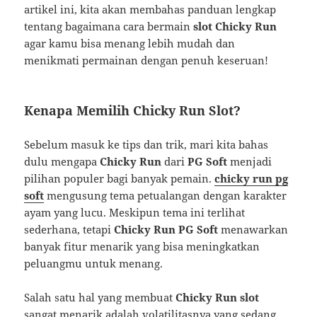
artikel ini, kita akan membahas panduan lengkap
tentang bagaimana cara bermain
slot Chicky Run
agar kamu bisa menang lebih mudah dan
menikmati permainan dengan penuh keseruan!
Kenapa Memilih Chicky Run Slot?
Sebelum masuk ke tips dan trik, mari kita bahas
dulu mengapa
Chicky Run
dari
PG Soft
menjadi
pilihan populer bagi banyak pemain.
chicky run pg
soft
mengusung tema petualangan dengan karakter
ayam yang lucu. Meskipun tema ini terlihat
sederhana, tetapi
Chicky Run PG Soft
menawarkan
banyak fitur menarik yang bisa meningkatkan
peluangmu untuk menang.
Salah satu hal yang membuat
Chicky Run slot
sangat menarik adalah volatilitasnya yang sedang.