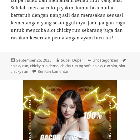
tanpa risiko dan memahami setiap fitur yang ada.
Setelah merasa cukup yakin, kamu bisa mulai
bertaruh dengan uang asli dan merasakan sensasi
kemenangan yang sesungguhnya. Jadi, jangan ragu
untuk mencoba slot chicky run sekarang juga dan
rasakan keseruan petualangan ayam lucu ini!
Diposkan
Penulis
Kategori
Tag
September 26, 2025
Super Duper
Uncategorized
pada
chicky run
,
chicky run demo
,
chicky run pg soft
,
chicky run slot
,
slot
untuk Tutorial Main Slot Chicky Run Mau
chicky run
Berikan komentar