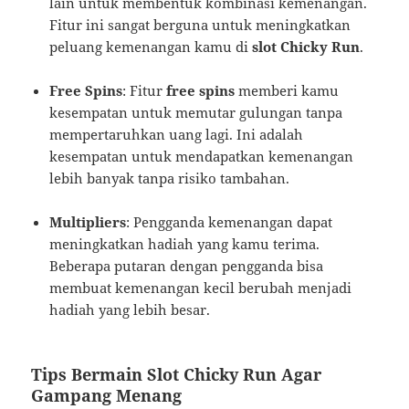
lain untuk membentuk kombinasi kemenangan.
Fitur ini sangat berguna untuk meningkatkan
peluang kemenangan kamu di
slot Chicky Run
.
Free Spins
: Fitur
free spins
memberi kamu
kesempatan untuk memutar gulungan tanpa
mempertaruhkan uang lagi. Ini adalah
kesempatan untuk mendapatkan kemenangan
lebih banyak tanpa risiko tambahan.
Multipliers
: Pengganda kemenangan dapat
meningkatkan hadiah yang kamu terima.
Beberapa putaran dengan pengganda bisa
membuat kemenangan kecil berubah menjadi
hadiah yang lebih besar.
Tips Bermain Slot Chicky Run Agar
Gampang Menang