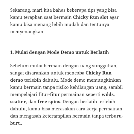
Sekarang, mari kita bahas beberapa tips yang bisa
kamu terapkan saat bermain
Chicky Run slot
agar
kamu bisa menang lebih mudah dan tentunya
menyenangkan.
1.
Mulai dengan Mode Demo untuk Berlatih
Sebelum mulai bermain dengan uang sungguhan,
sangat disarankan untuk mencoba
Chicky Run
demo
terlebih dahulu. Mode demo memungkinkan
kamu bermain tanpa risiko kehilangan uang, sambil
mempelajari fitur-fitur permainan seperti
wilds
,
scatter
, dan
free spins
. Dengan berlatih terlebih
dahulu, kamu bisa merasakan cara kerja permainan
dan mengasah keterampilan bermain tanpa terburu-
buru.