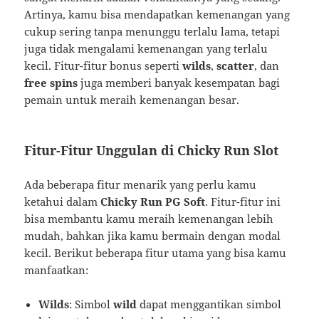
Artinya, kamu bisa mendapatkan kemenangan yang
cukup sering tanpa menunggu terlalu lama, tetapi
juga tidak mengalami kemenangan yang terlalu
kecil. Fitur-fitur bonus seperti
wilds
,
scatter
, dan
free spins
juga memberi banyak kesempatan bagi
pemain untuk meraih kemenangan besar.
Fitur-Fitur Unggulan di Chicky Run Slot
Ada beberapa fitur menarik yang perlu kamu
ketahui dalam
Chicky Run PG Soft
. Fitur-fitur ini
bisa membantu kamu meraih kemenangan lebih
mudah, bahkan jika kamu bermain dengan modal
kecil. Berikut beberapa fitur utama yang bisa kamu
manfaatkan:
Wilds
: Simbol
wild
dapat menggantikan simbol