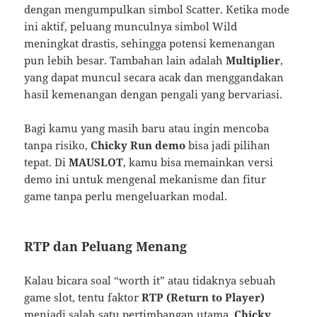
dengan mengumpulkan simbol Scatter. Ketika mode
ini aktif, peluang munculnya simbol Wild
meningkat drastis, sehingga potensi kemenangan
pun lebih besar. Tambahan lain adalah
Multiplier
,
yang dapat muncul secara acak dan menggandakan
hasil kemenangan dengan pengali yang bervariasi.
Bagi kamu yang masih baru atau ingin mencoba
tanpa risiko,
Chicky Run demo
bisa jadi pilihan
tepat. Di
MAUSLOT
, kamu bisa memainkan versi
demo ini untuk mengenal mekanisme dan fitur
game tanpa perlu mengeluarkan modal.
RTP dan Peluang Menang
Kalau bicara soal “worth it” atau tidaknya sebuah
game slot, tentu faktor
RTP (Return to Player)
menjadi salah satu pertimbangan utama.
Chicky