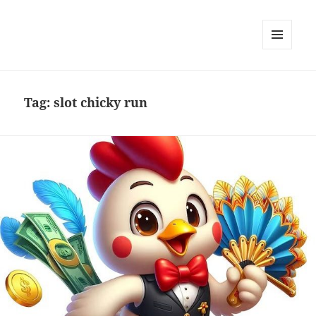
MENU
DAN
WIDGET
Tag:
slot chicky run