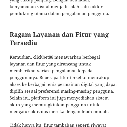
kenyamanan visual menjadi salah satu faktor
pendukung utama dalam pengalaman pengguna.
Ragam Layanan dan Fitur yang
Tersedia
Kemudian, clickbet88 menawarkan berbagai
layanan dan fitur yang dirancang untuk
memberikan variasi pengalaman kepada
penggunanya. Beberapa fitur tersebut mencakup
akses ke berbagai jenis permainan digital yang dapat
dipilih sesuai preferensi masing-masing pengguna.
Selain itu, platform ini juga menyediakan sistem
akun yang memungkinkan pengguna untuk
mengatur aktivitas mereka dengan lebih mudah.
Tidak hanya itu, fitur tambahan seperti riwayat