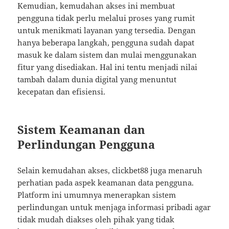
Kemudian, kemudahan akses ini membuat
pengguna tidak perlu melalui proses yang rumit
untuk menikmati layanan yang tersedia. Dengan
hanya beberapa langkah, pengguna sudah dapat
masuk ke dalam sistem dan mulai menggunakan
fitur yang disediakan. Hal ini tentu menjadi nilai
tambah dalam dunia digital yang menuntut
kecepatan dan efisiensi.
Sistem Keamanan dan
Perlindungan Pengguna
Selain kemudahan akses, clickbet88 juga menaruh
perhatian pada aspek keamanan data pengguna.
Platform ini umumnya menerapkan sistem
perlindungan untuk menjaga informasi pribadi agar
tidak mudah diakses oleh pihak yang tidak