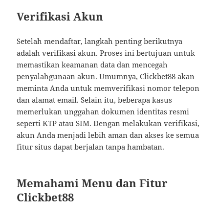
Verifikasi Akun
Setelah mendaftar, langkah penting berikutnya
adalah verifikasi akun. Proses ini bertujuan untuk
memastikan keamanan data dan mencegah
penyalahgunaan akun. Umumnya, Clickbet88 akan
meminta Anda untuk memverifikasi nomor telepon
dan alamat email. Selain itu, beberapa kasus
memerlukan unggahan dokumen identitas resmi
seperti KTP atau SIM. Dengan melakukan verifikasi,
akun Anda menjadi lebih aman dan akses ke semua
fitur situs dapat berjalan tanpa hambatan.
Memahami Menu dan Fitur
Clickbet88