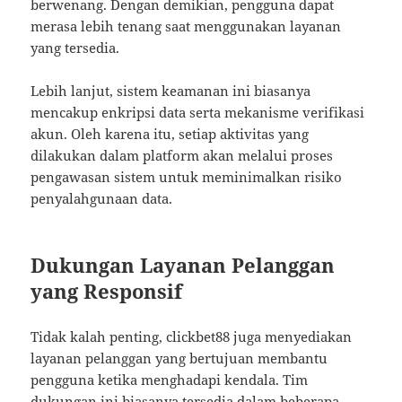
berwenang. Dengan demikian, pengguna dapat
merasa lebih tenang saat menggunakan layanan
yang tersedia.
Lebih lanjut, sistem keamanan ini biasanya
mencakup enkripsi data serta mekanisme verifikasi
akun. Oleh karena itu, setiap aktivitas yang
dilakukan dalam platform akan melalui proses
pengawasan sistem untuk meminimalkan risiko
penyalahgunaan data.
Dukungan Layanan Pelanggan
yang Responsif
Tidak kalah penting, clickbet88 juga menyediakan
layanan pelanggan yang bertujuan membantu
pengguna ketika menghadapi kendala. Tim
dukungan ini biasanya tersedia dalam beberapa