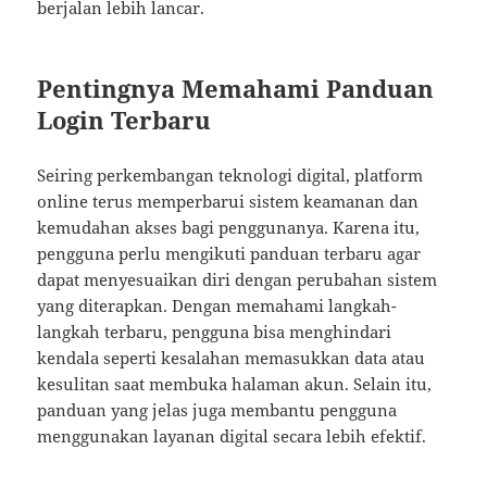
berjalan lebih lancar.
Pentingnya Memahami Panduan
Login Terbaru
Seiring perkembangan teknologi digital, platform
online terus memperbarui sistem keamanan dan
kemudahan akses bagi penggunanya. Karena itu,
pengguna perlu mengikuti panduan terbaru agar
dapat menyesuaikan diri dengan perubahan sistem
yang diterapkan. Dengan memahami langkah-
langkah terbaru, pengguna bisa menghindari
kendala seperti kesalahan memasukkan data atau
kesulitan saat membuka halaman akun. Selain itu,
panduan yang jelas juga membantu pengguna
menggunakan layanan digital secara lebih efektif.