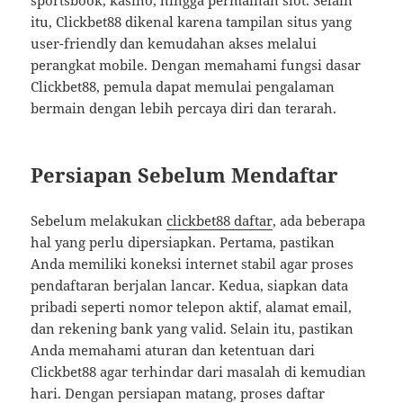
itu, Clickbet88 dikenal karena tampilan situs yang
user-friendly dan kemudahan akses melalui
perangkat mobile. Dengan memahami fungsi dasar
Clickbet88, pemula dapat memulai pengalaman
bermain dengan lebih percaya diri dan terarah.
Persiapan Sebelum Mendaftar
Sebelum melakukan
clickbet88 daftar
, ada beberapa
hal yang perlu dipersiapkan. Pertama, pastikan
Anda memiliki koneksi internet stabil agar proses
pendaftaran berjalan lancar. Kedua, siapkan data
pribadi seperti nomor telepon aktif, alamat email,
dan rekening bank yang valid. Selain itu, pastikan
Anda memahami aturan dan ketentuan dari
Clickbet88 agar terhindar dari masalah di kemudian
hari. Dengan persiapan matang, proses daftar