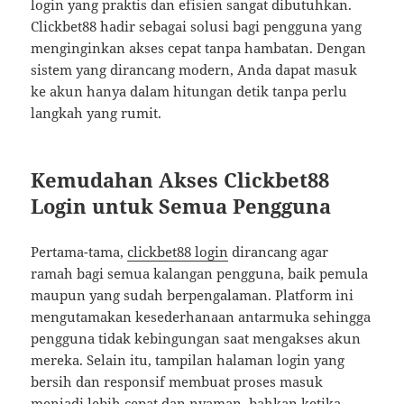
login yang praktis dan efisien sangat dibutuhkan.
Clickbet88 hadir sebagai solusi bagi pengguna yang
menginginkan akses cepat tanpa hambatan. Dengan
sistem yang dirancang modern, Anda dapat masuk
ke akun hanya dalam hitungan detik tanpa perlu
langkah yang rumit.
Kemudahan Akses Clickbet88
Login untuk Semua Pengguna
Pertama-tama,
clickbet88 login
dirancang agar
ramah bagi semua kalangan pengguna, baik pemula
maupun yang sudah berpengalaman. Platform ini
mengutamakan kesederhanaan antarmuka sehingga
pengguna tidak kebingungan saat mengakses akun
mereka. Selain itu, tampilan halaman login yang
bersih dan responsif membuat proses masuk
menjadi lebih cepat dan nyaman, bahkan ketika