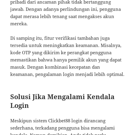
pribadi dari ancaman pihak tidak bertanggung
jawab. Dengan adanya perlindungan ini, pengguna
dapat merasa lebih tenang saat mengakses akun
mereka.
Di samping itu, fitur verifikasi tambahan juga
tersedia untuk meningkatkan keamanan. Misalnya,
kode OTP yang dikirim ke perangkat pengguna
memastikan bahwa hanya pemilik akun yang dapat
masuk. Dengan kombinasi kecepatan dan
keamanan, pengalaman login menjadi lebih optimal.
Solusi Jika Mengalami Kendala
Login
Meskipun sistem Clickbet88 login dirancang
sederhana, terkadang pengguna bisa mengalami
kendala. Namun demikian, Anda tidak perlu