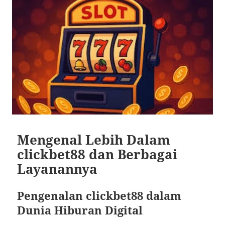
Mengenal Lebih Dalam
clickbet88 dan Berbagai
Layanannya
Pengenalan clickbet88 dalam
Dunia Hiburan Digital