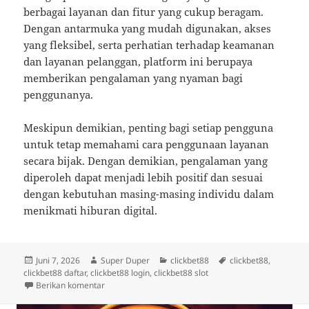
berbagai layanan dan fitur yang cukup beragam.
Dengan antarmuka yang mudah digunakan, akses
yang fleksibel, serta perhatian terhadap keamanan
dan layanan pelanggan, platform ini berupaya
memberikan pengalaman yang nyaman bagi
penggunanya.
Meskipun demikian, penting bagi setiap pengguna
untuk tetap memahami cara penggunaan layanan
secara bijak. Dengan demikian, pengalaman yang
diperoleh dapat menjadi lebih positif dan sesuai
dengan kebutuhan masing-masing individu dalam
menikmati hiburan digital.
Diposkan
Penulis
Kategori
Tag
Juni 7, 2026
Super Duper
clickbet88
clickbet88
,
pada
clickbet88 daftar
,
clickbet88 login
,
clickbet88 slot
untuk Mengenal Lebih Dalam clickbet88 dan Berbag
Berikan komentar