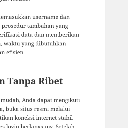
 memasukkan username dan
pa prosedur tambahan yang
verifikasi data dan memberikan
n, waktu yang dibutuhkan
n efisien.
n Tanpa Ribet
n mudah, Anda dapat mengikuti
, buka situs resmi melalui
ikan koneksi internet stabil
es login berlangsung. Setelah