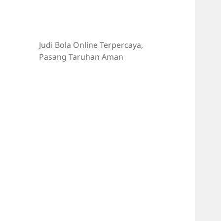
Judi Bola Online Terpercaya,
Pasang Taruhan Aman