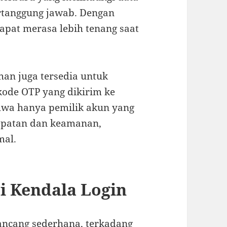
ertanggung jawab. Dengan
apat merasa lebih tenang saat
ahan juga tersedia untuk
ode OTP yang dikirim ke
wa hanya pemilik akun yang
epatan dan keamanan,
mal.
i Kendala Login
rancang sederhana, terkadang