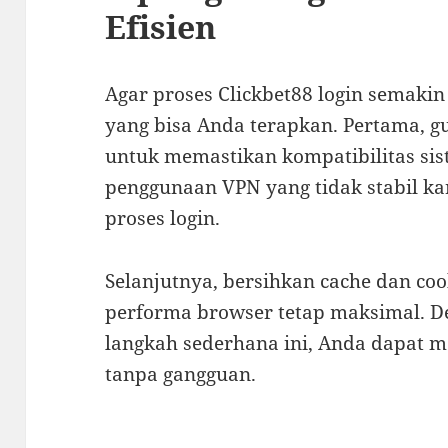
Efisien
Agar proses Clickbet88 login semakin
yang bisa Anda terapkan. Pertama, g
untuk memastikan kompatibilitas sis
penggunaan VPN yang tidak stabil 
proses login.
Selanjutnya, bersihkan cache dan coo
performa browser tetap maksimal. 
langkah sederhana ini, Anda dapat m
tanpa gangguan.