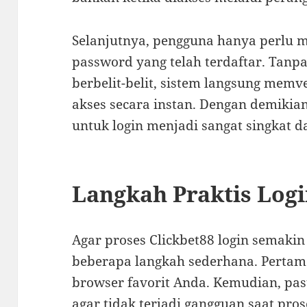
Selanjutnya, pengguna hanya perlu
password yang telah terdaftar. Tan
berbelit-belit, sistem langsung mem
akses secara instan. Dengan demikia
untuk login menjadi sangat singkat da
Langkah Praktis Logi
Agar proses Clickbet88 login semaki
beberapa langkah sederhana. Pertama
browser favorit Anda. Kemudian, past
agar tidak terjadi gangguan saat pros