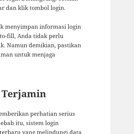
r dan klik tombol login.
tuk menyimpan informasi login
o-fill, Anda tidak perlu
suk. Namun demikian, pastikan
aman untuk menjaga
 Terjamin
memberikan perhatian serius
bab itu, sistem login
 terbaru yang melindungi data