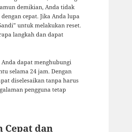
Namun demikian, Anda tidak
a dengan cepat. Jika Anda lupa
Sandi” untuk melakukan reset.
rapa langkah dan dapat
nis, Anda dapat menghubungi
ntu selama 24 jam. Dengan
apat diselesaikan tanpa harus
ngalaman pengguna tetap
h Cepat dan