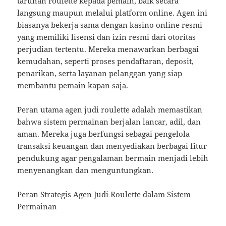
taruhan roulette kepada pemain, baik secara
langsung maupun melalui platform online. Agen ini
biasanya bekerja sama dengan kasino online resmi
yang memiliki lisensi dan izin resmi dari otoritas
perjudian tertentu. Mereka menawarkan berbagai
kemudahan, seperti proses pendaftaran, deposit,
penarikan, serta layanan pelanggan yang siap
membantu pemain kapan saja.
Peran utama agen judi roulette adalah memastikan
bahwa sistem permainan berjalan lancar, adil, dan
aman. Mereka juga berfungsi sebagai pengelola
transaksi keuangan dan menyediakan berbagai fitur
pendukung agar pengalaman bermain menjadi lebih
menyenangkan dan menguntungkan.
Peran Strategis Agen Judi Roulette dalam Sistem
Permainan