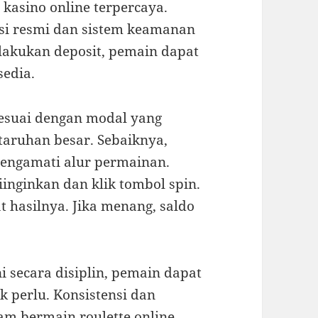
kasino online terpercaya.
ensi resmi dan sistem keamanan
lakukan deposit, pemain dapat
sedia.
sesuai dengan modal yang
taruhan besar. Sebaiknya,
mengamati alur permainan.
diinginkan dan klik tombol spin.
t hasilnya. Jika menang, saldo
 secara disiplin, pemain dapat
k perlu. Konsistensi dan
am bermain roulette online.