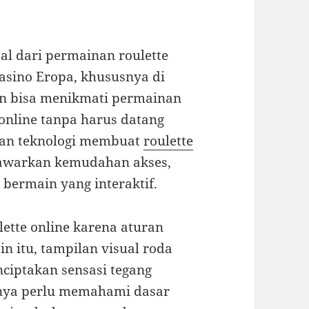
tal dari permainan roulette
kasino Eropa, khususnya di
ain bisa menikmati permainan
 online tanpa harus datang
ngan teknologi membuat
roulette
awarkan kemudahan akses,
bermain yang interaktif.
ette online karena aturan
in itu, tampilan visual roda
ciptakan sensasi tegang
nya perlu memahami dasar