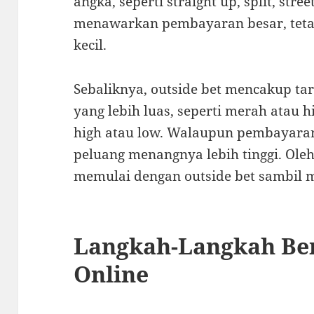
angka, seperti straight up, split, stre
menawarkan pembayaran besar, teta
kecil.
Sebaliknya, outside bet mencakup t
yang lebih luas, seperti merah atau hi
high atau low. Walaupun pembayaran 
peluang menangnya lebih tinggi. Ole
memulai dengan outside bet sambil 
Langkah-Langkah Be
Online