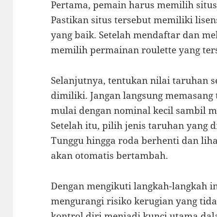
Pertama, pemain harus memilih situs 
Pastikan situs tersebut memiliki lis
yang baik. Setelah mendaftar dan me
memilih permainan roulette yang ter
Selanjutnya, tentukan nilai taruhan 
dimiliki. Jangan langsung memasang 
mulai dengan nominal kecil sambil 
Setelah itu, pilih jenis taruhan yang 
Tunggu hingga roda berhenti dan liha
akan otomatis bertambah.
Dengan mengikuti langkah-langkah ini
mengurangi risiko kerugian yang tida
kontrol diri menjadi kunci utama dal