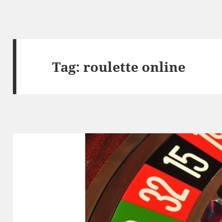
Tag:
roulette online