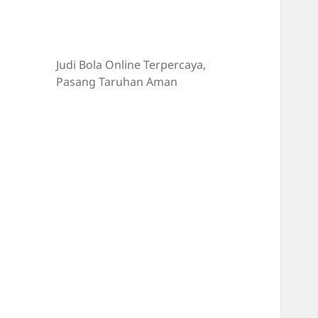
Judi Bola Online Terpercaya,
Pasang Taruhan Aman