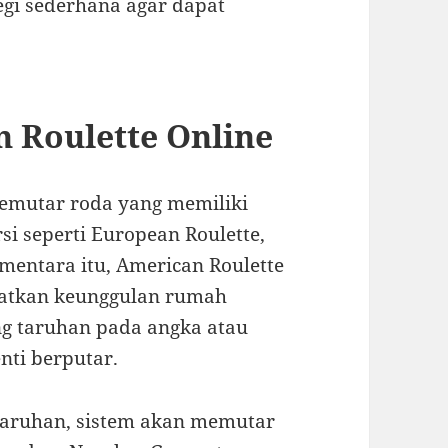
tegi sederhana agar dapat
 Roulette Online
memutar roda yang memiliki
si seperti European Roulette,
mentara itu, American Roulette
atkan keunggulan rumah
g taruhan pada angka atau
nti berputar.
taruhan, sistem akan memutar